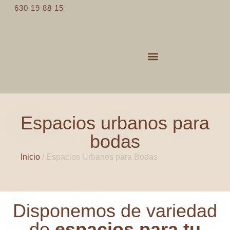
630 19 88 15
Servicios de catering
Espacios para eventos
Espacios urbanos para
bodas
Inicio
/
Espacios Urbanos para Bodas
Disponemos de variedad
de​
espacios para tu