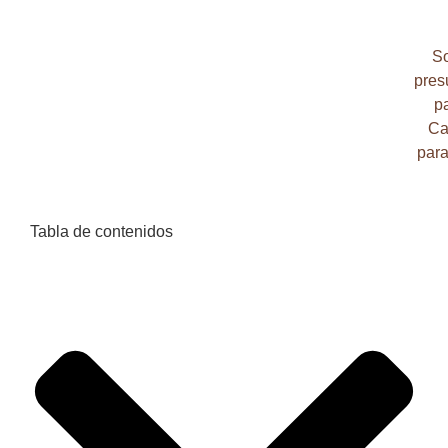
So
pres
pa
Ca
par
Tabla de contenidos