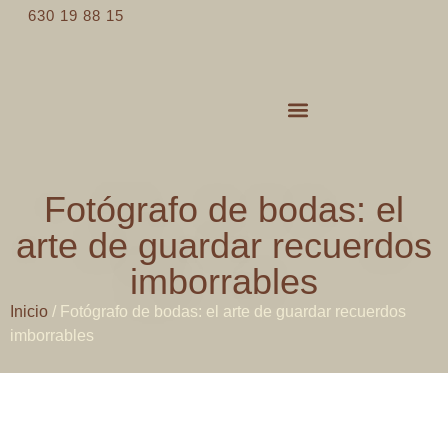
630 19 88 15
Servicios de catering
Espacios para eventos
Fotógrafo de bodas: el
arte de guardar recuerdos
imborrables
Inicio
/
Fotógrafo de bodas: el arte de guardar recuerdos
imborrables