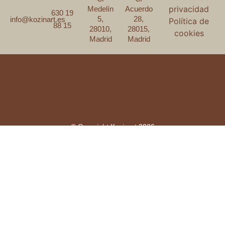
privacidad
Medelín
Acuerdo
630 19
5,
28,
info@kozinart.es
Política de
88 15
28010,
28015,
cookies
Madrid
Madrid
© Copyright Kozinart 2026