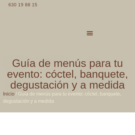
630 19 88 15
Servicios de catering
Espacios para eventos
Guía de menús para tu
evento: cóctel, banquete,
degustación y a medida
Inicio
/
Guía de menús para tu evento: cóctel, banquete,
degustación y a medida