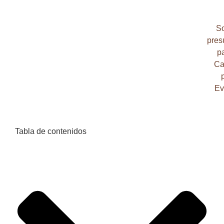
So
pres
pa
Ca
Ev
Tabla de contenidos