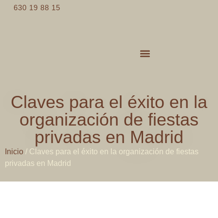
630 19 88 15
Servicios de catering
Espacios para eventos
Claves para el éxito en la
organización de fiestas
privadas en Madrid
Inicio
/
Claves para el éxito en la organización de fiestas
privadas en Madrid