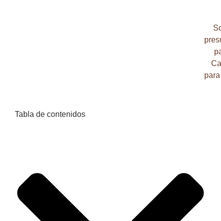
So
pres
pa
Ca
para
Tabla de contenidos