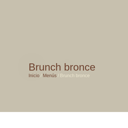
Brunch bronce
Inicio
/
Menús
/
Brunch bronce