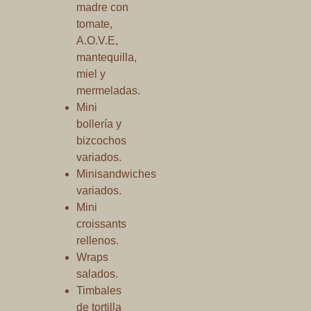
madre con
tomate,
A.O.V.E,
mantequilla,
miel y
mermeladas.
Mini
bollería y
bizcochos
variados.
Minisandwiches
variados.
Mini
croissants
rellenos.
Wraps
salados.
Timbales
de tortilla